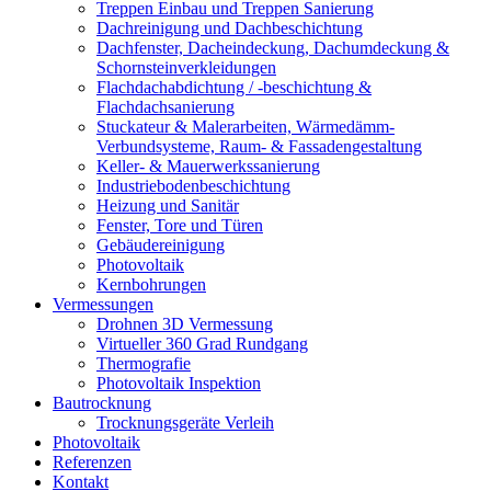
Treppen Einbau und Treppen Sanierung
Dachreinigung und Dachbeschichtung
Dachfenster, Dacheindeckung, Dachumdeckung &
Schornsteinverkleidungen
Flachdachabdichtung / -beschichtung &
Flachdachsanierung
Stuckateur & Malerarbeiten, Wärmedämm-
Verbundsysteme, Raum- & Fassadengestaltung
Keller- & Mauerwerkssanierung
Industriebodenbeschichtung
Heizung und Sanitär
Fenster, Tore und Türen
Gebäudereinigung
Photovoltaik
Kernbohrungen
Vermessungen
Drohnen 3D Vermessung
Virtueller 360 Grad Rundgang
Thermografie
Photovoltaik Inspektion
Bautrocknung
Trocknungsgeräte Verleih
Photovoltaik
Referenzen
Kontakt