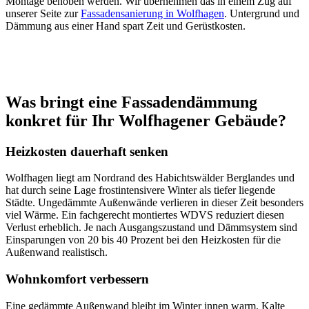
Montage behoben werden. Wir übernehmen das in einem Zug auf
unserer Seite zur
Fassadensanierung in Wolfhagen
. Untergrund und
Dämmung aus einer Hand spart Zeit und Gerüstkosten.
Was bringt eine Fassadendämmung
konkret für Ihr Wolfhagener Gebäude?
Heizkosten dauerhaft senken
Wolfhagen liegt am Nordrand des Habichtswälder Berglandes und
hat durch seine Lage frostintensivere Winter als tiefer liegende
Städte. Ungedämmte Außenwände verlieren in dieser Zeit besonders
viel Wärme. Ein fachgerecht montiertes WDVS reduziert diesen
Verlust erheblich. Je nach Ausgangszustand und Dämmsystem sind
Einsparungen von 20 bis 40 Prozent bei den Heizkosten für die
Außenwand realistisch.
Wohnkomfort verbessern
Eine gedämmte Außenwand bleibt im Winter innen warm. Kalte