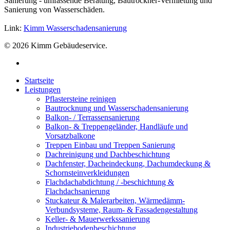
Sanierung - umfassende Beratung, Bautrockner-Vermietung und
Sanierung von Wasserschäden.
Link:
Kimm Wasserschadensanierung
© 2026 Kimm Gebäudeservice.
Startseite
Leistungen
Pflastersteine reinigen
Bautrocknung und Wasserschadensanierung
Balkon- / Terrassensanierung
Balkon- & Treppengeländer, Handläufe und
Vorsatzbalkone
Treppen Einbau und Treppen Sanierung
Dachreinigung und Dachbeschichtung
Dachfenster, Dacheindeckung, Dachumdeckung &
Schornsteinverkleidungen
Flachdachabdichtung / -beschichtung &
Flachdachsanierung
Stuckateur & Malerarbeiten, Wärmedämm-
Verbundsysteme, Raum- & Fassadengestaltung
Keller- & Mauerwerkssanierung
Industriebodenbeschichtung